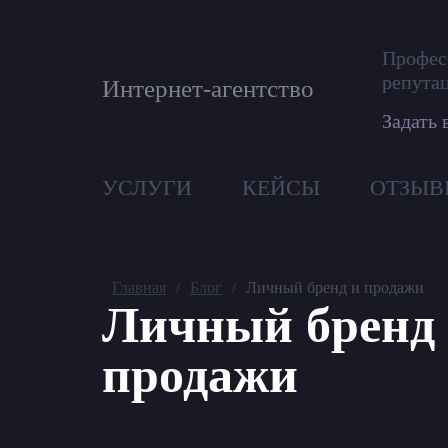
Профес
репута
Интернет-агентство
Задать 
УСЛУГИ
КЕЙСЫ
ОТЗЫВ
Главная
/
Блог
/
Личный бренд и продажи
Личный бренд
продажи